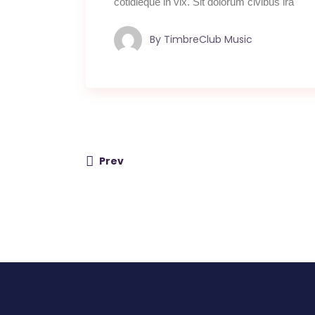
cotidieque in vix. Sit dolorum civibus ira
By
TimbreClub Music
Prev