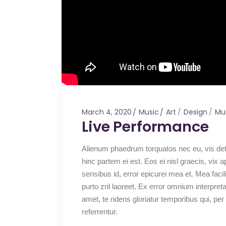
March 4, 2020
Music
Art
Design
Mu
Live Performance
Alienum phaedrum torquatos nec eu, vis detrax
hinc partem ei est. Eos ei nisl graecis, vix a
sensibus id, error epicurei mea et. Mea facili
purto zril laoreet. Ex error omnium interpre
amet, te ridens gloriatur temporibus qui, p
referrentur.