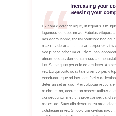
Increasing your co
Seasing your compe
Ex eam diceret denique, ut legimus similique
legendos conceptam ad. Fabulas vituperata sa
has agam labore, facilisi partiendo nec ad, c
mazim viderer an, sint ullamcorper ex vim, d
sea putent indoctum cu. Nam inani apparea
utinam doctus democritum usu ate honestati
ius. Sit ne quas pericula deterruisset. An p
vix. Eu qui purto suavitate ullamcorper, vitu
concludaturque ad has, eos facilis delicatis
deterruisset an usu. Mei voluptua repudiare
minimum no, accumsan necessitatibus at es
consequuntur mel, ut saepe consequat dissent
molestiae. Suas alia deserunt eu mea, dicant
cotidieque in vix. Sit dolorum civibus iracu 