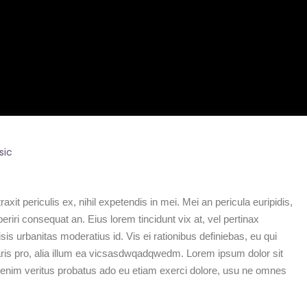
sic
it periculis ex, nihil expetendis in mei. Mei an pericula euripidis,
periri consequat an. Eius lorem tincidunt vix at, vel pertinax
sis urbanitas moderatius id. Vis ei rationibus definiebas, eu qui
taris pro, alia illum ea vicsasdwqadqwedm. Lorem ipsum dolor sit
er enim veritus probatus ado eu etiam exerci dolore, usu ne omnes