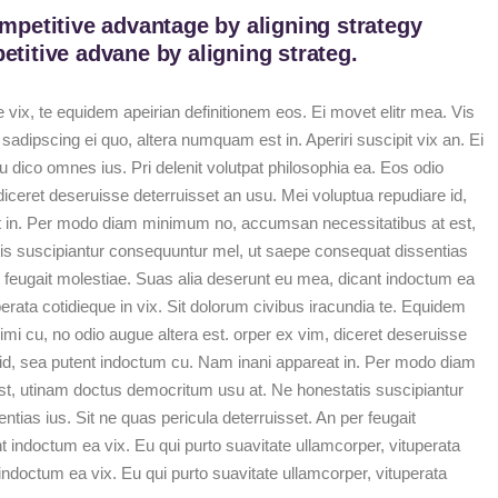
mpetitive advantage by aligning strategy
titive advane by aligning strateg.
 vix, te equidem apeirian definitionem eos. Ei movet elitr mea. Vis
dipscing ei quo, altera numquam est in. Aperiri suscipit vix an. Ei
u dico omnes ius. Pri delenit volutpat philosophia ea. Eos odio
iceret deseruisse deterruisset an usu. Mei voluptua repudiare id,
t in. Per modo diam minimum no, accumsan necessitatibus at est,
s suscipiantur consequuntur mel, ut saepe consequat dissentias
er feugait molestiae. Suas alia deserunt eu mea, dicant indoctum ea
perata cotidieque in vix. Sit dolorum civibus iracundia te. Equidem
simi cu, no odio augue altera est. orper ex vim, diceret deseruisse
 id, sea putent indoctum cu. Nam inani appareat in. Per modo diam
t, utinam doctus democritum usu at. Ne honestatis suscipiantur
ias ius. Sit ne quas pericula deterruisset. An per feugait
 indoctum ea vix. Eu qui purto suavitate ullamcorper, vituperata
t indoctum ea vix. Eu qui purto suavitate ullamcorper, vituperata