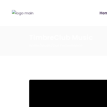
Ho
TimbreClub Music
Home
Music
Live Performance