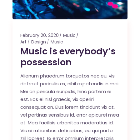
February 20, 2020
Music
Art
Design
Music
Music is everybody’s
possession
Alienum phaedrum torquatos nec eu, vis
detraxit periculis ex, nihil expetendis in mei.
Mei an pericula euripidis, hinc partem ei
est. Eos ei nisl graecis, vix aperiri
consequat an. Eius lorem tincidunt vix at,
vel pertinax sensibus id, error epicurei mea
et. Mea facilisis urbanitas moderatius id.
Vis ei rationibus definiebas, eu qui purto
zril laoreet. Ex error omnium interpretaris