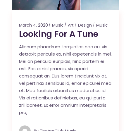
March 4, 2020
Music
Art
Design
Music
Looking For A Tune
Alienum phaedrum torquatos nec eu, vis
detraxit periculis ex, nihil expetendis in mei.
Mei an pericula euripidis, hinc partem ei
est. Eos ei nisl graecis, vix aperiri
consequat an. Eius lorem tincidunt vix at,
vel pertinax sensibus id, error epicurei mea
et. Mea facilisis urbanitas moderatius id.
Vis ei rationibus definiebas, eu qui purto
zril laoreet. Ex error omnium interpretaris
pro,
By
TimbreClub Music