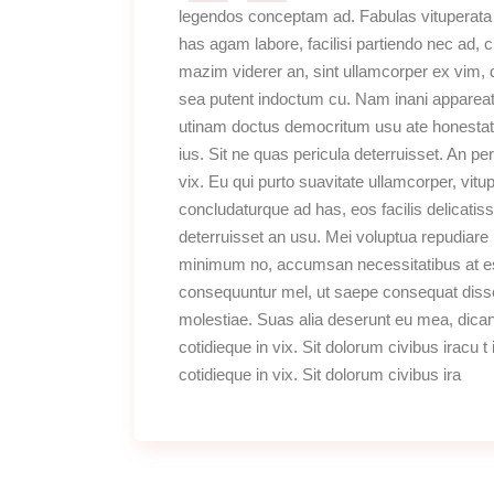
legendos conceptam ad. Fabulas vituperata sa
has agam labore, facilisi partiendo nec ad, c
mazim viderer an, sint ullamcorper ex vim, d
sea putent indoctum cu. Nam inani apparea
utinam doctus democritum usu ate honestati
ius. Sit ne quas pericula deterruisset. An p
vix. Eu qui purto suavitate ullamcorper, vitu
concludaturque ad has, eos facilis delicatis
deterruisset an usu. Mei voluptua repudiare
minimum no, accumsan necessitatibus at es
consequuntur mel, ut saepe consequat dissent
molestiae. Suas alia deserunt eu mea, dicant
cotidieque in vix. Sit dolorum civibus iracu 
cotidieque in vix. Sit dolorum civibus ira