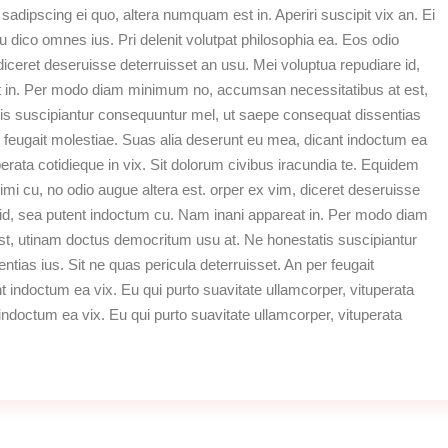
dipscing ei quo, altera numquam est in. Aperiri suscipit vix an. Ei
u dico omnes ius. Pri delenit volutpat philosophia ea. Eos odio
iceret deseruisse deterruisset an usu. Mei voluptua repudiare id,
t in. Per modo diam minimum no, accumsan necessitatibus at est,
s suscipiantur consequuntur mel, ut saepe consequat dissentias
er feugait molestiae. Suas alia deserunt eu mea, dicant indoctum ea
perata cotidieque in vix. Sit dolorum civibus iracundia te. Equidem
simi cu, no odio augue altera est. orper ex vim, diceret deseruisse
 id, sea putent indoctum cu. Nam inani appareat in. Per modo diam
t, utinam doctus democritum usu at. Ne honestatis suscipiantur
ias ius. Sit ne quas pericula deterruisset. An per feugait
 indoctum ea vix. Eu qui purto suavitate ullamcorper, vituperata
t indoctum ea vix. Eu qui purto suavitate ullamcorper, vituperata