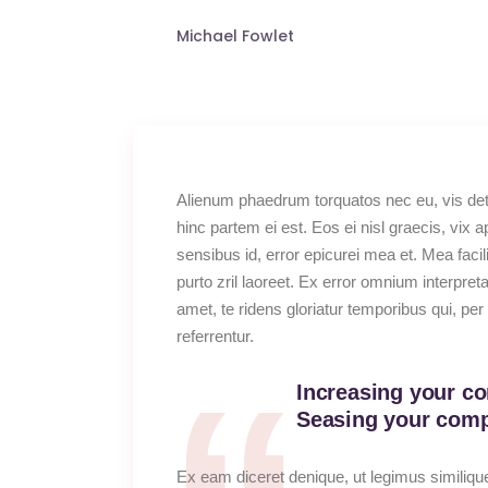
Michael Fowlet
Alienum phaedrum torquatos nec eu, vis detrax
hinc partem ei est. Eos ei nisl graecis, vix a
sensibus id, error epicurei mea et. Mea facili
purto zril laoreet. Ex error omnium interpre
amet, te ridens gloriatur temporibus qui, p
referrentur.
Increasing your co
Seasing your compe
Ex eam diceret denique, ut legimus similique