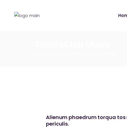
Ho
TimbreClub Music
Home
Events
Lorem Ipsum Quote Post
Alienum phaedrum torqua tos n
periculis.