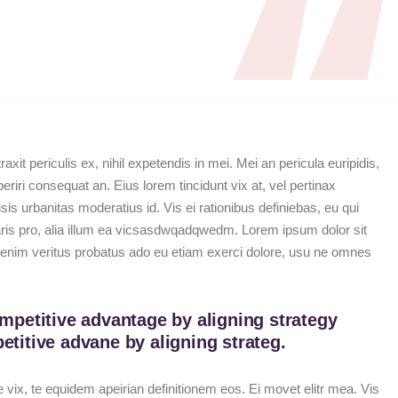
it periculis ex, nihil expetendis in mei. Mei an pericula euripidis,
periri consequat an. Eius lorem tincidunt vix at, vel pertinax
sis urbanitas moderatius id. Vis ei rationibus definiebas, eu qui
taris pro, alia illum ea vicsasdwqadqwedm. Lorem ipsum dolor sit
er enim veritus probatus ado eu etiam exerci dolore, usu ne omnes
mpetitive advantage by aligning strategy
titive advane by aligning strateg.
 vix, te equidem apeirian definitionem eos. Ei movet elitr mea. Vis